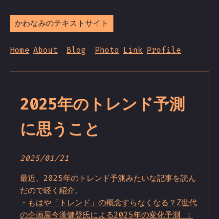
かわなみのテキストサイト
Home
About
Blog
Photo
Link
Profile
2025年のトレンド予測
に思うこと
2025/01/21
最近、2025年のトレンド予測みたいな記事を読ん
だので軽く紹介。
・
もはや「トレンド」の概念すらなくなる？Z世代
の企画屋今瀧健登氏による2025年の変化予測 ：