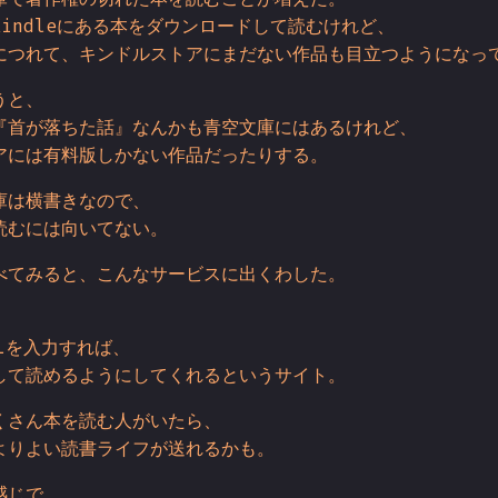
indleにある本をダウンロードして読むけれど、
につれて、キンドルストアにまだない作品も目立つようになっ
うと、
『首が落ちた話』なんかも青空文庫にはあるけれど、
アには有料版しかない作品だったりする。
庫は横書きなので、
読むには向いてない。
べてみると、こんなサービスに出くわした。
Lを入力すれば、
して読めるようにしてくれるというサイト。
くさん本を読む人がいたら、
よりよい読書ライフが送れるかも。
感じで。