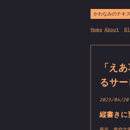
かわなみのテキ
Home
About
Bl
「えあ
るサー
2025/04/20
縦書きに
最近、青空文