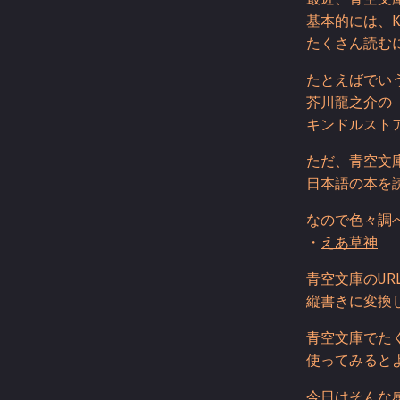
基本的には、K
たくさん読む
たとえばでい
芥川龍之介の
キンドルスト
ただ、青空文
日本語の本を
なので色々調
・
えあ草神
青空文庫のUR
縦書きに変換
青空文庫でた
使ってみると
今日はそんな