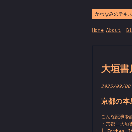
かわなみのテキ
Home
About
Bl
大垣書
2025/09/08
京都の本
こんな記事を
・
京都「大垣
| Forbes