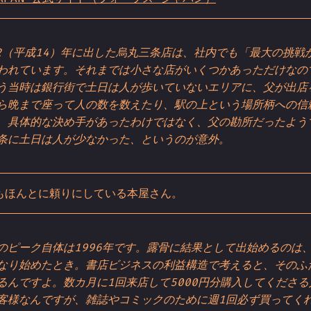
02（平成14）年に出した烏丸三条店は、社内でも「最大の挑戦
われています。それまでは小さな店がいくつかあっただけなの
う当時は銀行街で土日は人が歩いていないエリアに、父が出店
ら晩まで座って人の数を数えたり、駅の上という場所柄への信
、具体的な決め手があったわけではなく、父の勘所だったよう
条に土日は人が少なかった、というのが意外。
もほんとに頼りにしている本屋さん。
のピーク自体は1996年です。露骨に結果として出始めるのは
なり始めたとき。書店ビジネスの利益構造で考えると、そのふ
るんですよ。数カ月に1回来店して5000円分購入してくださ
客様なんですが、雑誌やコミックのために週1回必ず買ってく