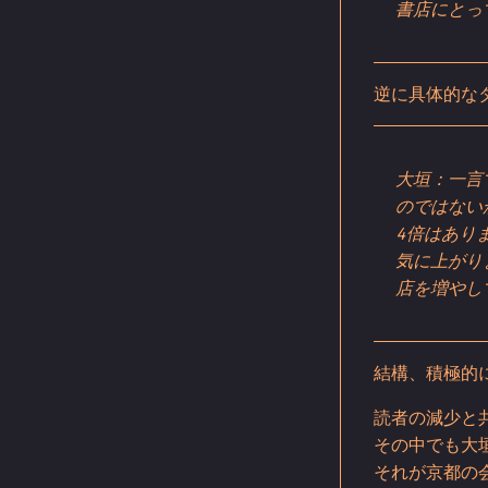
書店にとっ
逆に具体的な
大垣：一言
のではない
4倍はあり
気に上がり
店を増やし
結構、積極的
読者の減少と
その中でも大
それが京都の