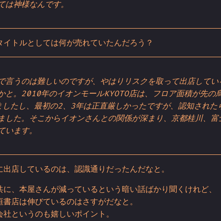
ては神様なんです。
タイトルとしては何が売れていたんだろう？
で言うのは難しいのですが、やはりリスクを取って出店してい
かと。2010年のイオンモールKYOTO店は、フロア面積が先の
ましたし、最初の2、3年は正直厳しかったですが、認知された
ました。そこからイオンさんとの関係が深まり、京都桂川、富
ています。
に出店しているのは、認識通りだったんだなと。
共に、本屋さんが減っているという暗い話ばかり聞くけれど、
垣書店は伸びているのはさすがだなと。
会社というのも嬉しいポイント。