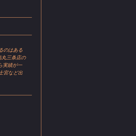
るのはある
烏丸三条店の
ら実績が一
士宮など出