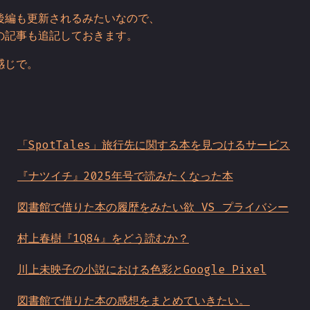
後編も更新されるみたいなので、
の記事も追記しておきます。
感じで。
「SpotTales」旅行先に関する本を見つけるサービス
『ナツイチ』2025年号で読みたくなった本
図書館で借りた本の履歴をみたい欲 VS プライバシー
村上春樹『1Q84』をどう読むか？
川上未映子の小説における色彩とGoogle Pixel
図書館で借りた本の感想をまとめていきたい。