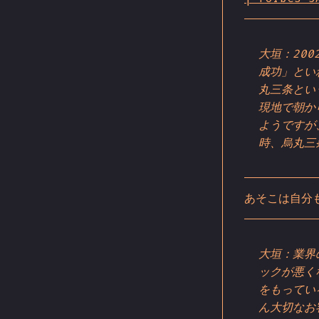
大垣：20
成功」とい
丸三条とい
現地で朝か
ようですが
時、烏丸三
あそこは自分
大垣：業界
ックが悪く
をもってい
ん大切なお