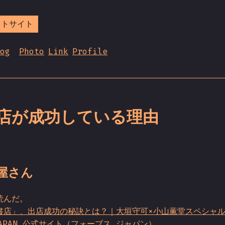
ストサイト
og
Photo
Link
Profile
店が成功している理由
屋さん
読んだ。
書店」、出店成功の秘訣とは？｜大垣守可×小山薫堂スペシャ
 JAPAN 公式サイト（フォーブス ジャパン）