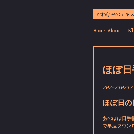
かわなみのテキ
Home
About
Bl
ほぼ日
2025/10/17
ほぼ日の
あのほぼ日手帳
で早速ダウン