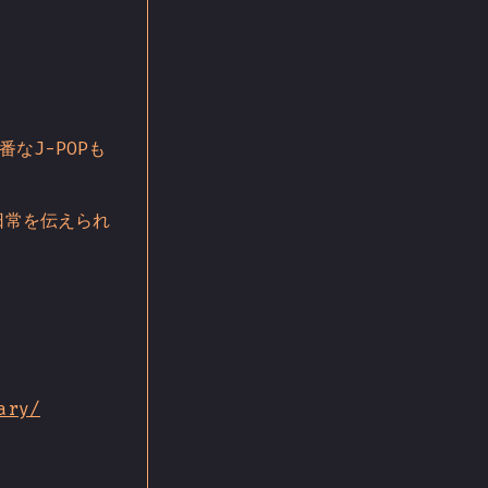
なJ-POPも
日常を伝えられ
ary/